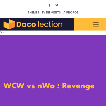
THÈMES
ÉVÉNEMENTS
A PROPOS
Daco
llection
?>
WCW vs nWo : Revenge