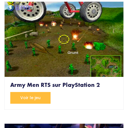
Army Men RTS sur PlayStation 2
Voir le jeu