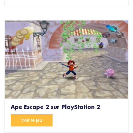
Ape Escape 2 sur PlayStation 2
Voir le jeu