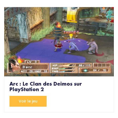
Arc : Le Clan des Deimos sur
PlayStation 2
Voir le jeu