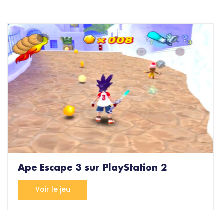
Ape Escape 3 sur PlayStation 2
Voir le jeu