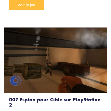
Voir le jeu
007 Espion pour Cible sur PlayStation
2